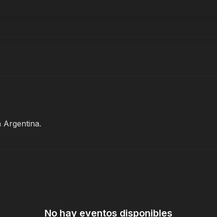
cio
Descubrir
Eventos
Compras
Favoritos
 Argentina.
No hay eventos disponibles